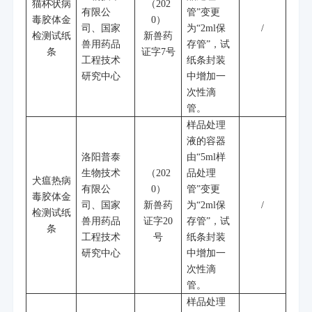
猫杯状病
（
202
有限公
管
”
变更
毒胶体金
0
）
司、国家
为
“2ml
保
/
检测试纸
新兽药
兽用药品
存管
”
，试
条
证字
7
号
工程技术
纸条封装
研究中心
中增加一
次性滴
管。
样品处理
液的容器
洛阳普泰
由
“5ml
样
生物技术
（
202
品处理
犬瘟热病
有限公
0
）
管
”
变更
毒胶体金
司、国家
新兽药
为
“2ml
保
/
检测试纸
兽用药品
证字
20
存管
”
，试
条
工程技术
号
纸条封装
研究中心
中增加一
次性滴
管。
样品处理