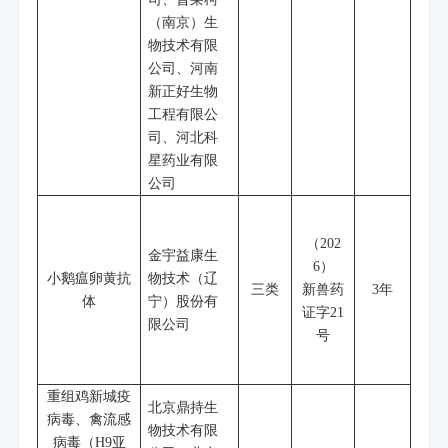
（南京）生
物技术有限
公司、河南
新正好生物
工程有限公
司、河北科
星药业有限
公司
（
202
金宇益康生
6
）
小鹅瘟卵黄抗
物技术（辽
三类
新兽药
3
年
体
宁）股份有
证字
21
限公司
号
重组鸡新城疫
北京鼎持生
病毒、禽流感
物技术有限
病毒（
H9
亚