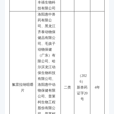
丰禧生物科
技有限公司
洛阳惠中兽
药有限公
司、黑龙江
齐泰动物保
健品有限公
司、毛孩子
动物保健
（广东）有
限公司、哈
尔滨龙江动
保生物科技
（
202
有限公司、
6
）
氟雷拉纳咀嚼
洛阳惠中动
二类
新兽药
4
年
片
物保健有限
证字
20
公司、普莱
号
柯生物工程
股份有限公
司、普莱柯