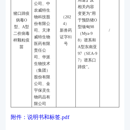
用途】及
公司、中
相关内容
农威特生
猪口蹄疫
变更为“用
物科技股
（
202
病毒
O
于预防猪
O
份有限公
4
）
型、
A
型
型缅甸
98
司、天津
新兽药
/
二价病毒
（
Mya-9
威特生物
证字
81
样颗粒疫
8
）谱系和
医药有限
号
苗
A
型东南亚
责任公
97
（
SEA-9
司、华派
7
）谱系口
生物技术
蹄疫”。
（集团）
股份有限
公司、金
宇保灵生
物药品有
限公司
附件：说明书和标签.pdf