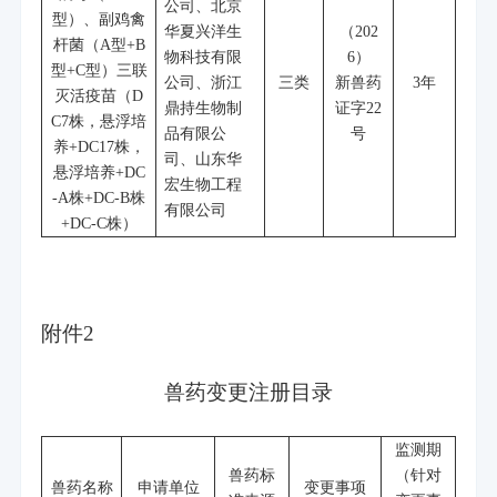
公司、北京
型）、副鸡禽
华夏兴洋生
（
202
杆菌（
A
型
+B
物科技有限
6
）
型
+C
型）三联
公司、浙江
三类
新兽药
3
年
灭活疫苗（
D
鼎持生物制
证字
22
C7
株，悬浮培
品有限公
号
养
+DC17
株，
司、山东华
悬浮培养
+DC
宏生物工程
-A
株
+DC-B
株
有限公司
+DC-C
株）
附件
2
兽药变更注册目录
监测期
兽药标
（针对
兽药名称
申请单位
变更事项