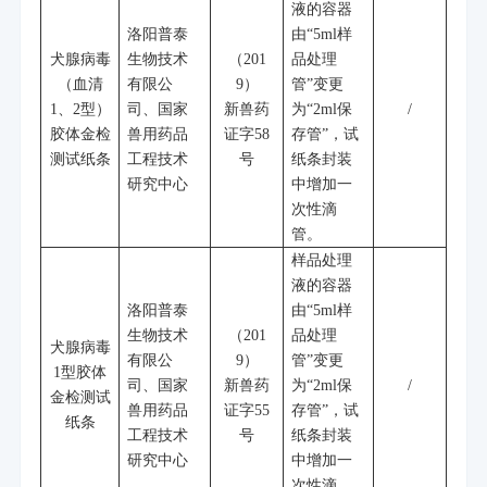
液的容器
洛阳普泰
由
“5ml
样
犬腺病毒
生物技术
（
201
品处理
（血清
有限公
9
）
管
”
变更
1
、
2
型）
司、国家
新兽药
为
“2ml
保
/
胶体金检
兽用药品
证字
58
存管
”
，试
测试纸条
工程技术
号
纸条封装
研究中心
中增加一
次性滴
管。
样品处理
液的容器
洛阳普泰
由
“5ml
样
生物技术
（
201
品处理
犬腺病毒
有限公
9
）
管
”
变更
1
型胶体
司、国家
新兽药
为
“2ml
保
/
金检测试
兽用药品
证字
55
存管
”
，试
纸条
工程技术
号
纸条封装
研究中心
中增加一
次性滴