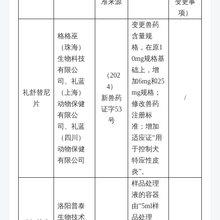
准来源
变更事
项）
变更兽药
格格巫
含量规
（珠海）
格，在原
1
生物科技
0mg
规格基
有限公
础上，增
（
202
司、礼蓝
加
6mg
和
25
4
）
礼舒替尼
（上海）
mg
规格；
新兽药
/
片
动物保健
修改兽药
证字
53
有限公
注册标
号
司、礼蓝
准；增加
（四川）
适应证
“
用
动物保健
于控制犬
有限公司
特应性皮
炎
”
。
样品处理
液的容器
洛阳普泰
由
“5ml
样
生物技术
品处理