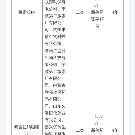
联邦动保有
6
）
限公司、宁
氟雷拉纳
二类
新兽药
4
年
波第二激素
证字
17
厂有限公
号
司、杭州丰
禧生物科技
有限公司
济南广盛源
生物科技有
限公司、宁
波第二激素
厂有限公
司、内蒙古
联邦动保药
品有限公
司、山东久
隆恒信药业
（
202
有限公司、
6
）
氟雷拉纳咀嚼
嘉兴优瑞生
二类
新兽药
4
年
片
物科技有限