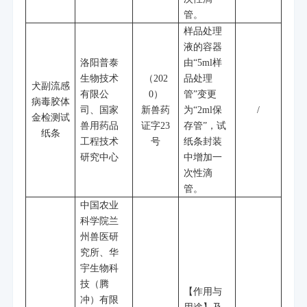
管。
样品处理
液的容器
洛阳普泰
由
“5ml
样
生物技术
（
202
品处理
犬副流感
有限公
0
）
管
”
变更
病毒胶体
司、国家
新兽药
为
“2ml
保
/
金检测试
兽用药品
证字
23
存管
”
，试
纸条
工程技术
号
纸条封装
研究中心
中增加一
次性滴
管。
中国农业
科学院兰
州兽医研
究所、华
宇生物科
技（腾
【作用与
冲）有限