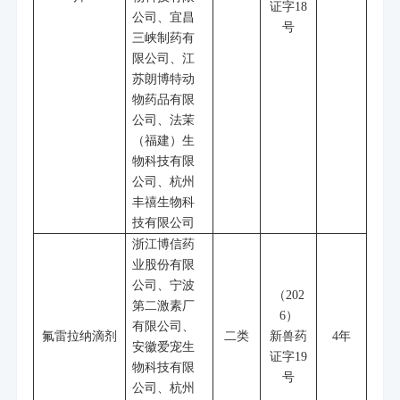
证字
18
公司、宜昌
号
三峡制药有
限公司、江
苏朗博特动
物药品有限
公司、法茉
（福建）生
物科技有限
公司、杭州
丰禧生物科
技有限公司
浙江博信药
业股份有限
公司、宁波
（
202
第二激素厂
6
）
有限公司、
氟雷拉纳滴剂
二类
新兽药
4
年
安徽爱宠生
证字
19
物科技有限
号
公司、杭州