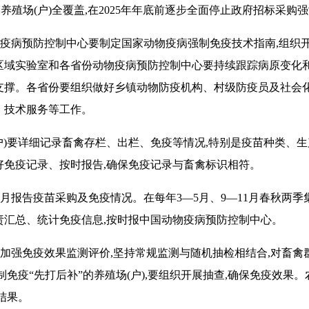
养殖场(户)全覆盖,在
2025
年年底前逐步全面停止政府招标采购强
疫病预防控制中心要制定国家动物疫病强制免疫技术指南,组织
区域实验室和各省份动物疫病预防控制中心要持续跟踪病原变化和
支撑。各省份要组织做好乡镇动物防疫机构、村级防疫员及社会
、技术服务等工作。
户)要详细记录畜禽存栏、出栏、免疫等情况,特别是疫苗种类、
好免疫记录、按时报告,确保免疫记录与畜禽标识相符。
月报告疫苗采购及免疫情况。在每年
3
—
5
月、
9
—
11
月春秋两季
责汇总、统计免疫信息,按时报中国动物疫病预防控制中心。
加强免疫效果监测评价,坚持常规监测与随机抽检相结合,对畜禽
免疫“先打后补”的养殖场(户),要组织开展抽查,确保免疫效果
结果。