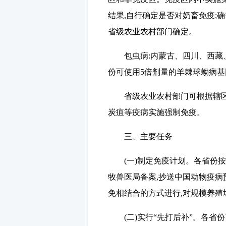
结果,自行确定是否对奶畜免疫;
省级农业农村部门确定。
包虫病
:内蒙古、四川、西
份可使用
5
倍剂量的羊棘球蚴病基
省级农业农村部门可根据辖
炭疽等疫病实施强制免疫。
三、主要任务
(一)制定免疫计划。
各省份按
牧兽医局备案,抄送中国动物疫病
免相结合的方式进行,对规模养殖
(二)实行
“
先打后补
”
。
各省份