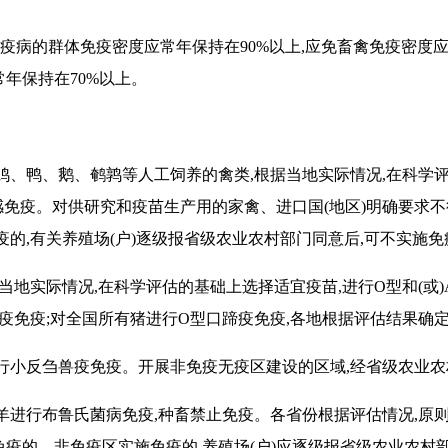
疫病的群体免疫密度应常年保持在
90%
以上,应免畜禽免疫密度
常年保持在
70%
以上。
有鸡、鸭、鹅、鹌鹑等人工饲养的禽类,根据当地实际情况,在科学
感免疫。对供研究和疫苗生产用的家禽、进口国(地区)明确要求
疫的,有关养殖场(户)逐级报省级农业农村部门同意后,可不实施免
据当地实际情况,在科学评估的基础上选择适宜疫苗,进行
O
型和(或)
疫免疫;对全国所有猪进行
O
型口蹄疫免疫,各地根据评估结果确
进行小反刍兽疫免疫。开展非免疫无疫区建设的区域,经省级农业农
牛羊进行布鲁氏菌病免疫,种畜禁止免疫。各省份根据评估情况,原
疫的、非免疫区实施免疫的,养殖场(户)应逐级报省级农业农村