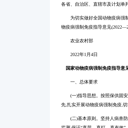
各省、自治区、直辖市及计划单列
为切实做好全国动物疫病强制
物疫病强制免疫指导意见(
2022
—
农业农村部
2022
年
1
月
4
日
国家动物疫病强制免疫指导意见
一、总体要求
(一)指导思想。
按照保供固安
先,扎实开展动物疫病强制免疫,
(二)基本原则。
坚持人病兽防
监测,保证“真苗、真打、真有效”