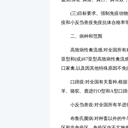
(三)目标要求。
强制免疫动物
疫和小反刍兽疫免疫抗体合格率
二
、病种和范围
高致病性禽流感
:对全国所
亚型和(或)
H7
亚型高致病性禽流
口家禽,以及因其他特殊原因不免
口蹄疫
:对全国有关畜种,根
羊、骆驼、鹿进行
O
型和
A
型口蹄
小反刍兽疫
:对全国所有羊
布鲁氏菌病
:对种畜以外的
区和非免疫区。免疫区内不实施免