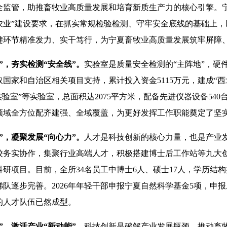
管，助推畜牧业高质量发展和培育新质生产力的核心引擎。宁
农业”建设要求，在抓实常规检验检测、守牢安全底线的基础上，
键环节精准发力、实干笃行，为宁夏畜牧业高质量发展筑牢屏障
”，夯实检测“安全线”。
实验室是质量安全检测的“主阵地”，硬
国家和自治区相关项目支持，累计投入资金5115万元，建成“
验室”等实验室，总面积达2075平方米，配备先进仪器设备540台
领域全方位配齐建强、全域覆盖，为更好发挥工作职能奠定了坚
”，凝聚发展“向心力”。
人才是科技创新的核心力量，也是产业
校务实协作，集聚行业高端人才，积极搭建博士后工作站等九大
研项目。目前，全所34名员工中博士6人、硕士17人，学历结
梯队逐步完善。2026年年轻干部申报宁夏自然科学基金5项，申报
的人才队伍已然成型。
”，激活产业“新动能”。
科技创新是破解产业发展瓶颈、推动畜