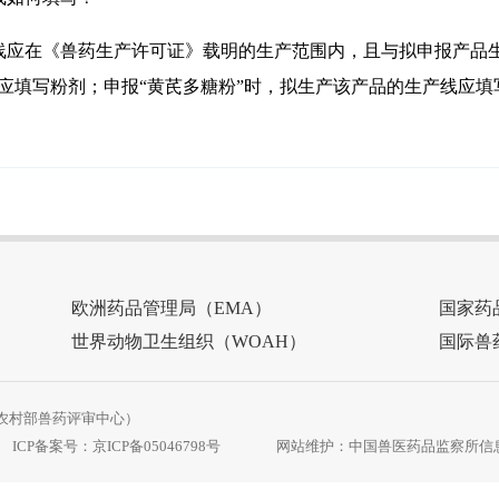
线应在《兽药生产许可证》载明的生产范围内，且与拟申报产品生
应填写粉剂；申报“黄芪多糖粉”时，拟生产该产品的生产线应
欧洲药品管理局（EMA）
国家药
世界动物卫生组织（WOAH）
国际兽
农村部兽药评审中心）
ICP备案号：
京ICP备05046798号
网站维护：中国兽医药品监察所信